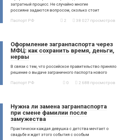
затратный процесс. Не случайно многие
россияне задаются вопросом, сколько стоит
Паспорт РФ
2
38 027 просмотров
Оформление загранпаспорта через
МФЦ: как сохранить время, деньги,
нервы
В связи с тем, что российское правительство приняло
решение о выдаче заграничного паспорта нового
Паспорт РФ
0
2 688 просмотров
Нужна ли замена загранпаспорта
при смене фамилии после
замужества
Практически каждая девушка с детства мечтает о
свадьбе и ждет этого события с особым