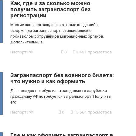
Как, где и за сколько можно
получить загранпаспорт без
регистрации
Многие наши сограждане, которые когда-либо
оформляли загранпаспорт, сталкивались с
произволом сотрудников миграционных органов.
Дополнительные
Паспорт РФ
0
3 451 просмотров
Загранпаспорт без военного билета:
что нужно и как оформить
Для поездок в любую из стран дальнего зарубежья
гражданину РФ потребуется загранпаспорт. Получить
его
Паспорт РФ
0
15 664 просмотров
Где и как оформить загранпаспорт в