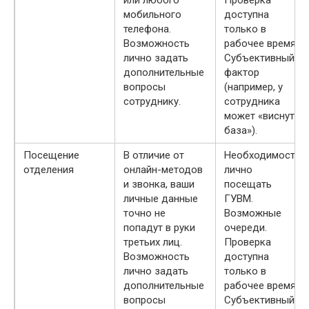
или любого
Проверка
мобильного
доступна
телефона.
только в
Возможность
рабочее время.
лично задать
Субъективный
дополнительные
фактор
вопросы
(например, у
сотруднику.
сотрудника
может «виснуть
база»).
Посещение
В отличие от
Необходимость
отделения
онлайн-методов
лично
и звонка, ваши
посещать
личные данные
ГУВМ.
точно не
Возможные
попадут в руки
очереди.
третьих лиц.
Проверка
Возможность
доступна
лично задать
только в
дополнительные
рабочее время.
вопросы
Субъективный